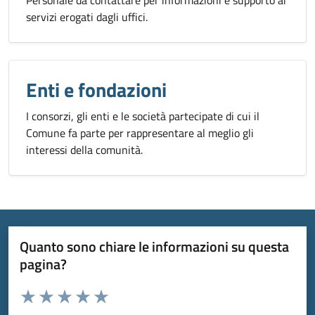
Personale da contattare per informazioni e supporto ai
servizi erogati dagli uffici.
Enti e fondazioni
I consorzi, gli enti e le società partecipate di cui il
Comune fa parte per rappresentare al meglio gli
interessi della comunità.
Quanto sono chiare le informazioni su questa
pagina?
Valuta da 1 a 5 stelle la pagina
Valuta 1 stelle su 5
Valuta 2 stelle su 5
Valuta 3 stelle su 5
Valuta 4 stelle su 5
Valuta 5 stelle su 5