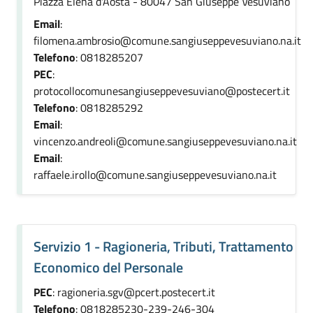
Piazza Elena d'Aosta - 80047 San Giuseppe Vesuviano
Email
:
filomena.ambrosio@comune.sangiuseppevesuviano.na.it
Telefono
: 0818285207
PEC
:
protocollocomunesangiuseppevesuviano@postecert.it
Telefono
: 0818285292
Email
:
vincenzo.andreoli@comune.sangiuseppevesuviano.na.it
Email
:
raffaele.irollo@comune.sangiuseppevesuviano.na.it
Servizio 1 - Ragioneria, Tributi, Trattamento
Economico del Personale
PEC
: ragioneria.sgv@pcert.postecert.it
Telefono
: 0818285230-239-246-304