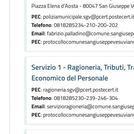
Piazza Elena d'Aosta - 80047 San Giuseppe 
PEC
: poliziamunicipale.sgv@pcert.postecert.i
Telefono
: 0818285234-210-200-202
Email
: fabrizio.palladino@comune.sangiusep
PEC
: protocollocomunesangiuseppevesuvian
Servizio 1 - Ragioneria, Tributi, 
Economico del Personale
PEC
: ragioneria.sgv@pcert.postecert.it
Telefono
: 0818285230-239-246-304
Email
: servizioragioneria@comune.sangiusep
PEC
: protocollocomunesangiuseppevesuvian