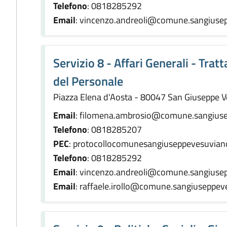
Telefono
: 0818285292
Email
: vincenzo.andreoli@comune.sangiusep
Servizio 8 - Affari Generali - Tra
del Personale
Piazza Elena d'Aosta - 80047 San Giuseppe 
Email
: filomena.ambrosio@comune.sangiuse
Telefono
: 0818285207
PEC
: protocollocomunesangiuseppevesuvian
Telefono
: 0818285292
Email
: vincenzo.andreoli@comune.sangiusep
Email
: raffaele.irollo@comune.sangiuseppeve