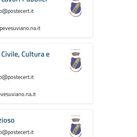
o@postecert.it
evesuviano.na.it
Civile, Cultura e
o@postecert.it
vesuviano.na.it
zioso
o@postecert.it