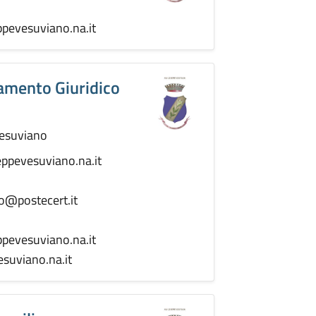
pevesuviano.na.it
ttamento Giuridico
Vesuviano
ppevesuviano.na.it
o@postecert.it
pevesuviano.na.it
suviano.na.it