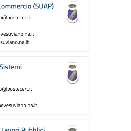
e Commercio (SUAP)
o@postecert.it
vesuviano.na.it
uviano.na.it
 Sistemi
o@postecert.it
evesuviano.na.it
 Lavori Pubblici