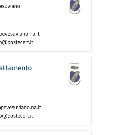
Vesuviano
t
pevesuviano.na.it
o@postecert.it
Trattamento
pevesuviano.na.it
o@postecert.it