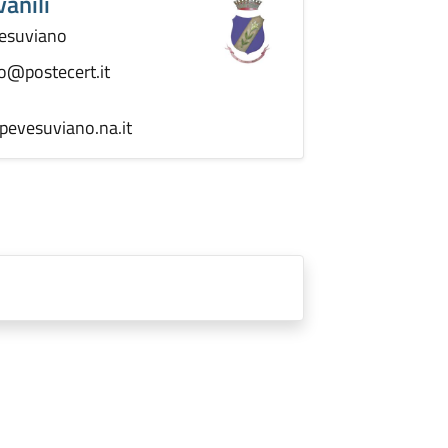
vanili
Vesuviano
o@postecert.it
pevesuviano.na.it