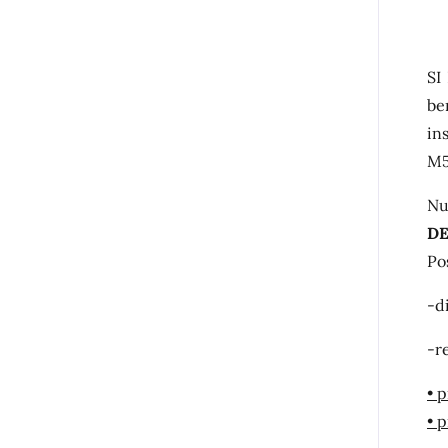
SI
be
in
M5
Nu
DE
Po
-d
-r
• 
• 