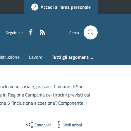
Accedi all'area personale
Faceboook
RSS
Seguici su
Cerca
Istruzione
Lavoro
Tutti gli argomenti...
 inclusione sociale, presso il Comune di San
 in Regione Campania dei tirocini previsti dal
sione 5 “inclusione e coesione”, Componente 1
Condividi
Vedi azioni