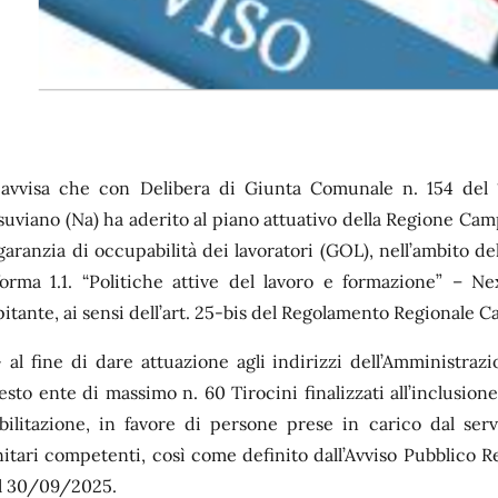
 avvisa che con Delibera di Giunta Comunale n. 154 del
suviano (Na) ha aderito al piano attuativo della Regione Cam
 garanzia di occupabilità dei lavoratori (GOL), nell’ambito d
forma 1.1. “Politiche attive del lavoro e formazione” – N
pitante, ai sensi dell’art. 25-bis del Regolamento Regionale 
-
al fine di dare attuazione agli indirizzi dell’Amministraz
esto ente di massimo n. 60 Tirocini finalizzati all’inclusione
abilitazione, in favore di persone prese in carico dal serv
nitari competenti, così come definito dall’Avviso Pubblico R
l 30/09/2025.