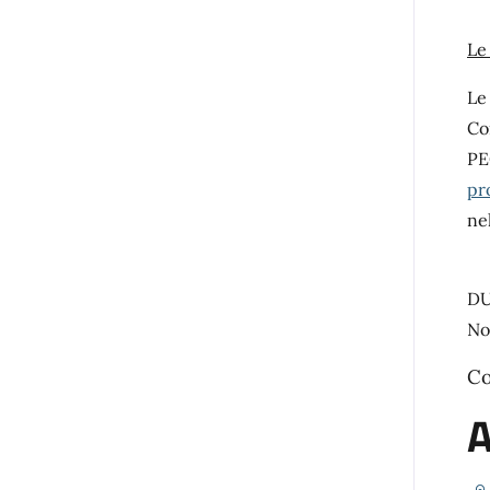
Le
Le
Co
PE
pr
ne
DU
No
Co
A