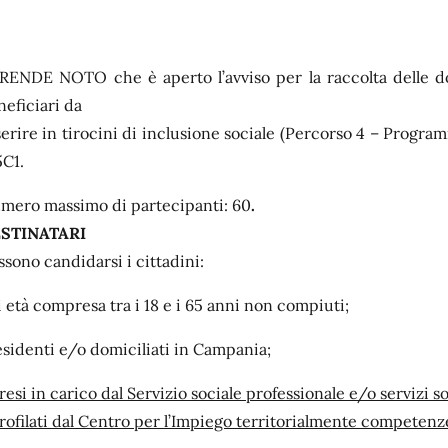
 RENDE NOTO che è aperto l’avviso per la raccolta delle d
neficiari da
serire in tirocini di inclusione sociale (Percorso 4 – Progra
C1.
mero massimo di partecipanti: 60
.
STINATARI
ssono candidarsi i cittadini:
i età compresa tra i 18 e i 65 anni non compiuti;
esidenti e/o domiciliati in Campania;
presi in carico dal Servizio sociale professionale e/o servizi s
profilati dal Centro per l’Impiego territorialmente competenz