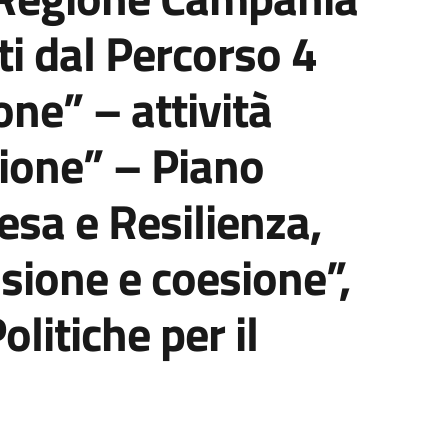
sti dal Percorso 4
one” – attività
sione” – Piano
esa e Resilienza,
sione e coesione”,
itiche per il