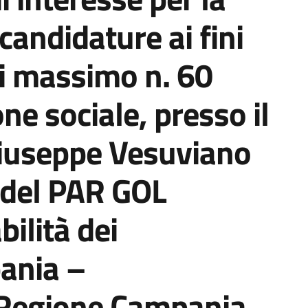
candidature ai fini
di massimo n. 60
one sociale, presso il
iuseppe Vesuviano
o del PAR GOL
ilità dei
ania –
 Regione Campania