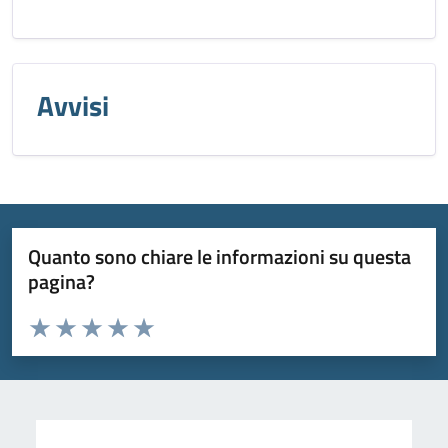
Avvisi
Quanto sono chiare le informazioni su questa
pagina?
Valuta da 1 a 5 stelle la pagina
Valuta 1 stelle su 5
Valuta 2 stelle su 5
Valuta 3 stelle su 5
Valuta 4 stelle su 5
Valuta 5 stelle su 5