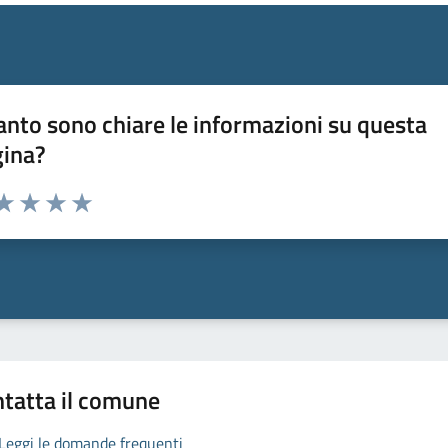
nto sono chiare le informazioni su questa
gina?
da 1 a 5 stelle la pagina
a 1 stelle su 5
aluta 2 stelle su 5
Valuta 3 stelle su 5
Valuta 4 stelle su 5
Valuta 5 stelle su 5
tatta il comune
Leggi le domande frequenti