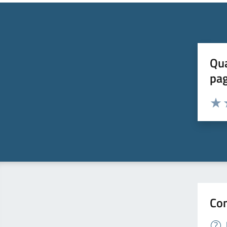
Qua
pa
Valuta 
Valut
V
Con