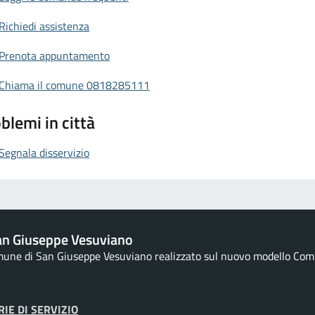
Richiedi assistenza
Prenota appuntamento
Chiama il comune 0818285111
blemi in città
Segnala disservizio
an Giuseppe Vesuviano
omune di San Giuseppe Vesuviano realizzato sul nuovo modello Comun
IE DI SERVIZIO