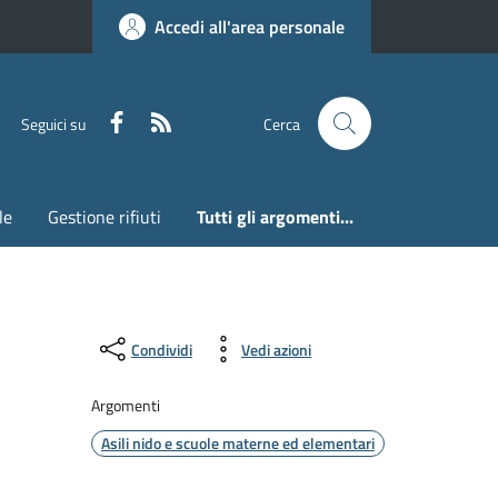
Accedi all'area personale
Faceboook
RSS
Seguici su
Cerca
le
Gestione rifiuti
Tutti gli argomenti...
Condividi
Vedi azioni
Argomenti
Asili nido e scuole materne ed elementari