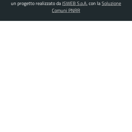
un progetto realizzato da
ISWEB S.p.A.
con la
Soluzione
Comuni PNRR