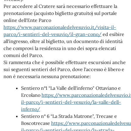
Per accedere al Cratere sarà necessario effettuare la
prenotazione (acquisto biglietto gratuito) sul portale
online dell'Ente Parco
https://www.parconazionaledelvesuvio.it/visita-il-
parco/i-sentieri-del-vesuvio/il-gran-cono/
ed esibire
all'ingresso, oltre al biglietto, un documento di identità
che comprovi la residenza in uno dei sopra elencati
comuni del Parco.
Si rammenta che è possibile effettuare escursioni anche
sui seguenti sentieri del Parco, dove l'accesso è libero e
non è necessaria nessuna prenotazione:
Sentiero n°1 “La Valle dell'inferno" Ottaviano e
Ercolano
https://www.parconazionaledelvesuvio.it
il-parco/i-sentieri-del-vesuvio/la-valle-dell-
inferno/
Sentiero n° 6 “La Strada Matrone", Trecase e
Boscotrecase
https://www.parconazionaledelvesuv
il-parco/i-sentieri-del-vesuvio/la-strada-