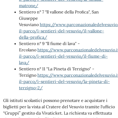
matrone/
Sentiero n° 7 “ll vallone della Proﬁca", San
Giuseppe
Vesuviano
https://www.parconazionaledelvesuvio.
il-parco/i-sentieri-del-vesuvio/il-vallone-
della-profica/
Sentiero n° 9 “ll fiume di lava" -
Ercolano
https://www.parconazionaledelvesuvio.it
il-parco/i-sentieri-del-vesuvio/il-fiume-di-
lava/
Sentiero n° 11 “La Pineta di Terzigno" -
Terzigno
https://www.parconazionaledelvesuvio.it
il-parco/i-sentieri-del-vesuvio/la-pineta-di-
terzigno-2/
Gli istituti scolastici possono prenotare e acquistare i
biglietti per la vista al Cratere del Vesuvio tramite l'ufﬁcio
“Gruppi” gestito da Vivaticket. La richiesta va effettuata