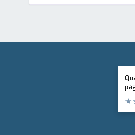
Qua
pa
Valuta 
Valut
V