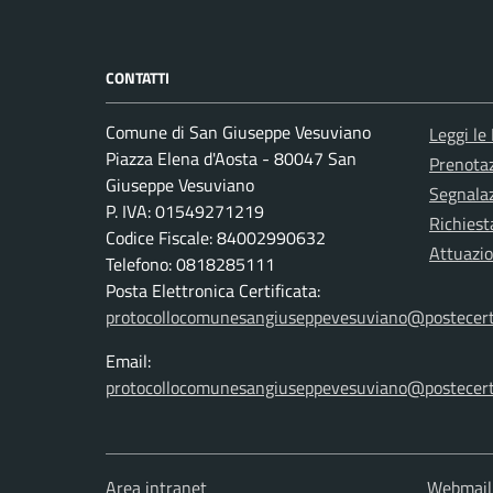
CONTATTI
Comune di San Giuseppe Vesuviano
Leggi le
Piazza Elena d'Aosta - 80047 San
Prenota
Giuseppe Vesuviano
Segnalaz
P. IVA: 01549271219
Richiest
Codice Fiscale: 84002990632
Attuazi
Telefono: 0818285111
Posta Elettronica Certificata:
protocollocomunesangiuseppevesuviano@postecert
Email:
protocollocomunesangiuseppevesuviano@postecert
Area intranet
Webmail