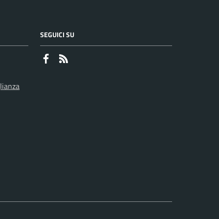
SEGUICI SU
Faceboook
RSS
lianza