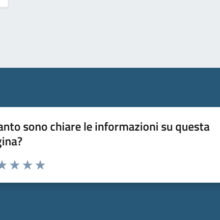
nto sono chiare le informazioni su questa
gina?
da 1 a 5 stelle la pagina
a 1 stelle su 5
aluta 2 stelle su 5
Valuta 3 stelle su 5
Valuta 4 stelle su 5
Valuta 5 stelle su 5