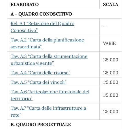
ELABORATO
SCALA
A - QUADRO CONOSCITIVO
Rel. A.1 “Relazione del Quadro
--
Conoscitivo”
Tav. A.2 “Carta della pianificazione
VARIE
sovraordinata”
Tav. A.3 “Carta della strumentazione
1:5.000
urbanistica vigente”
Tav. A.4 “Carta delle risorse”
1:5.000
Tav. A.5 “Carta dei vincoli”
1:5.000
Tav. A.6 “Articolazione funzionale del
1:5.000
territorio”
Tav. A.7 “Carta delle infrastrutture a
1:5.000
rete”
B. QUADRO PROGETTUALE