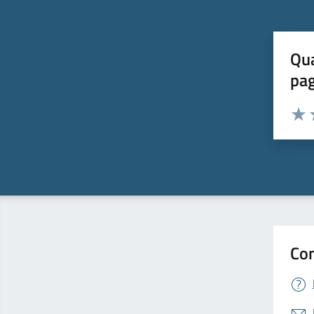
Qua
pa
Valuta 
Valut
V
Con