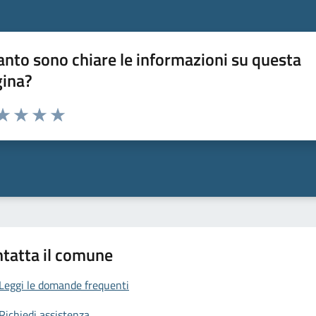
nto sono chiare le informazioni su questa
gina?
da 1 a 5 stelle la pagina
a 1 stelle su 5
aluta 2 stelle su 5
Valuta 3 stelle su 5
Valuta 4 stelle su 5
Valuta 5 stelle su 5
tatta il comune
Leggi le domande frequenti
Richiedi assistenza