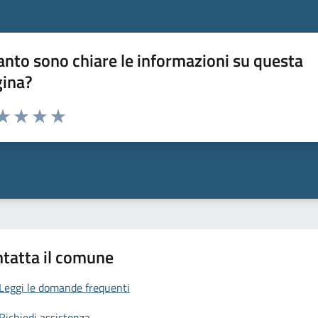
nto sono chiare le informazioni su questa
gina?
da 1 a 5 stelle la pagina
a 1 stelle su 5
aluta 2 stelle su 5
Valuta 3 stelle su 5
Valuta 4 stelle su 5
Valuta 5 stelle su 5
tatta il comune
Leggi le domande frequenti
Richiedi assistenza