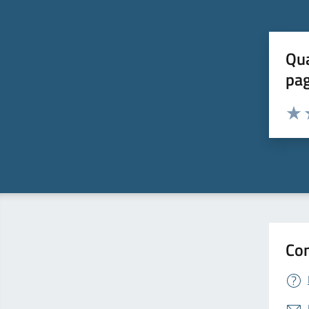
Qua
pa
Valuta 
Valut
V
Con