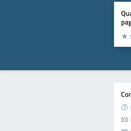
Qua
pa
Valuta 
Valut
V
Con