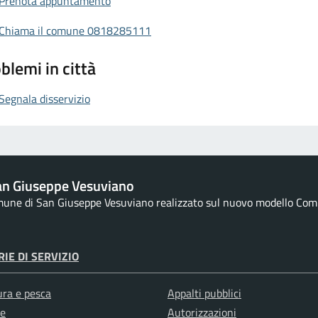
Prenota appuntamento
Chiama il comune 0818285111
blemi in città
Segnala disservizio
an Giuseppe Vesuviano
omune di San Giuseppe Vesuviano realizzato sul nuovo modello Comun
IE DI SERVIZIO
ura e pesca
Appalti pubblici
e
Autorizzazioni