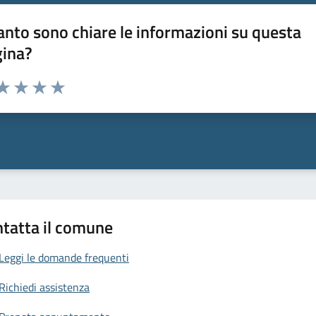
nto sono chiare le informazioni su questa
gina?
da 1 a 5 stelle la pagina
a 1 stelle su 5
aluta 2 stelle su 5
Valuta 3 stelle su 5
Valuta 4 stelle su 5
Valuta 5 stelle su 5
tatta il comune
Leggi le domande frequenti
Richiedi assistenza