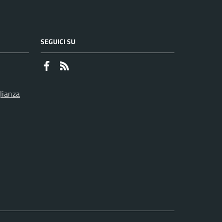
SEGUICI SU
Faceboook
RSS
lianza