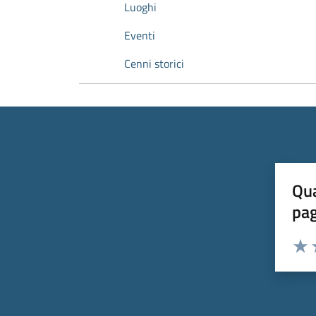
Luoghi
Eventi
Cenni storici
Qua
pa
Valuta 
Valut
V