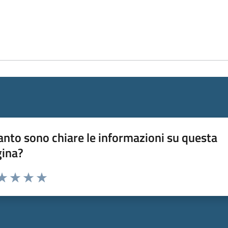
nto sono chiare le informazioni su questa
gina?
da 1 a 5 stelle la pagina
a 1 stelle su 5
aluta 2 stelle su 5
Valuta 3 stelle su 5
Valuta 4 stelle su 5
Valuta 5 stelle su 5