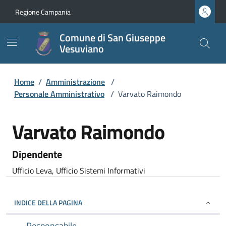
Regione Campania
Comune di San Giuseppe
Vesuviano
Home
/
Amministrazione
/
Personale Amministrativo
/
Varvato Raimondo
Varvato Raimondo
Dipendente
Ufficio Leva, Ufficio Sistemi Informativi
INDICE DELLA PAGINA
Responsabile