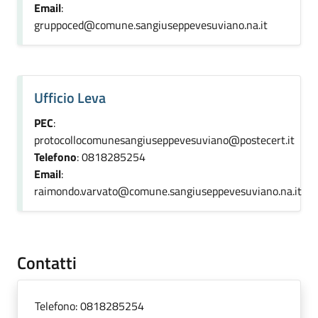
Email
:
gruppoced@comune.sangiuseppevesuviano.na.it
Ufficio Leva
PEC
:
protocollocomunesangiuseppevesuviano@postecert.it
Telefono
: 0818285254
Email
:
raimondo.varvato@comune.sangiuseppevesuviano.na.it
Contatti
Telefono:
0818285254