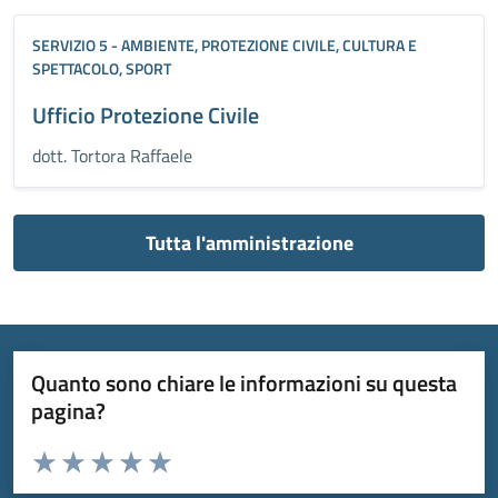
SERVIZIO 5 - AMBIENTE, PROTEZIONE CIVILE, CULTURA E
SPETTACOLO, SPORT
Ufficio Protezione Civile
dott. Tortora Raffaele
Tutta l'amministrazione
Quanto sono chiare le informazioni su questa
pagina?
Valuta da 1 a 5 stelle la pagina
Valuta 1 stelle su 5
Valuta 2 stelle su 5
Valuta 3 stelle su 5
Valuta 4 stelle su 5
Valuta 5 stelle su 5