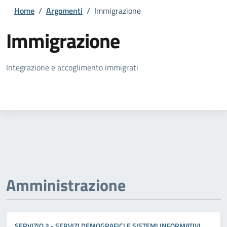
Home
/
Argomenti
/
Immigrazione
Immigrazione
Dettagli della notizia
Integrazione e accoglimento immigrati
Amministrazione
SERVIZIO 3 - SERVIZI DEMOGRAFICI E SISTEMI INFORMATIVI,